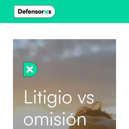
Litigio vs
omisión