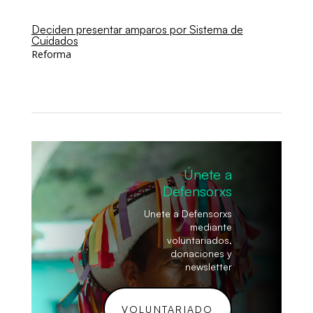
Deciden presentar amparos por Sistema de
Cuidados
Reforma
Únete a
Defensorxs
Unete a Defensorxs
mediante
voluntariados,
donaciones y
newsletter
VOLUNTARIADO