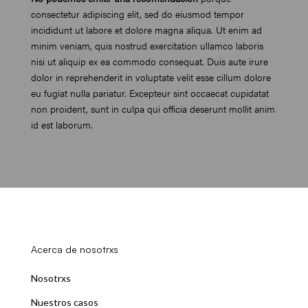
consectetur adipiscing elit, sed do eiusmod tempor
incididunt ut labore et dolore magna aliqua. Ut enim ad
minim veniam, quis nostrud exercitation ullamco laboris
nisi ut aliquip ex ea commodo consequat. Duis aute irure
dolor in reprehenderit in voluptate velit esse cillum dolore
eu fugiat nulla pariatur. Excepteur sint occaecat cupidatat
non proident, sunt in culpa qui officia deserunt mollit anim
id est laborum.
Acerca de nosotrxs
Nosotrxs
Nuestros casos