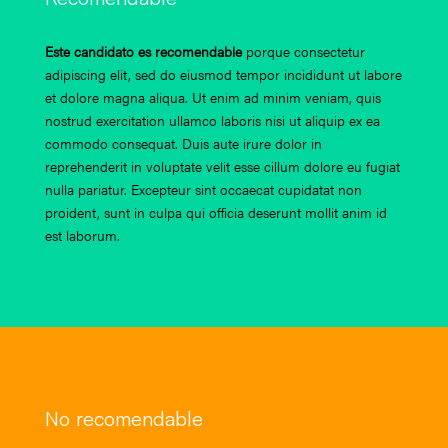
Este candidato es recomendable
porque consectetur
adipiscing elit, sed do eiusmod tempor incididunt ut labore
et dolore magna aliqua. Ut enim ad minim veniam, quis
nostrud exercitation ullamco laboris nisi ut aliquip ex ea
commodo consequat. Duis aute irure dolor in
reprehenderit in voluptate velit esse cillum dolore eu fugiat
nulla pariatur. Excepteur sint occaecat cupidatat non
proident, sunt in culpa qui officia deserunt mollit anim id
est laborum.
No recomendable