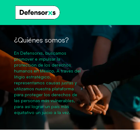
¿Quiénes somos?
En Defensorxs, buscamos
promover e impulsar la
protección de los derechos
humanos en México. A través del
litigio estratégico,
representamos causas justas y
utilizamos nuestra plataforma
para proteger los derechos de
las personas más vulnerables,
para así lograr un país más
equitativo un juicio a la vez.